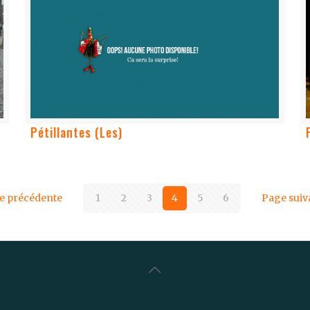
Pétillantes (Les)
e précédente
1
2
3
4
5
6
Page suiv