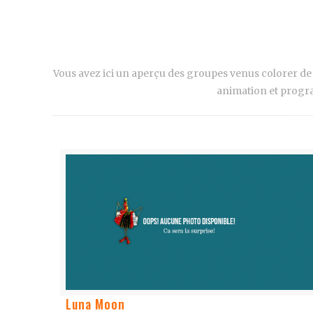
Vous avez ici un aperçu des groupes venus colorer d
animation et progra
Luna Moon