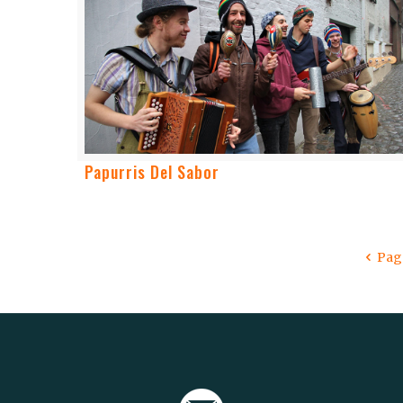
Papurris Del Sabor
Pag