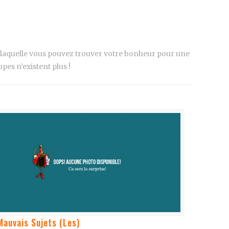
 laquelle vous pouvez trouver votre bonheur pour une
es n’existent plus !
Mauvais Sujets (Les)