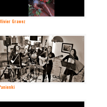
Olivier Grawez
Panienki