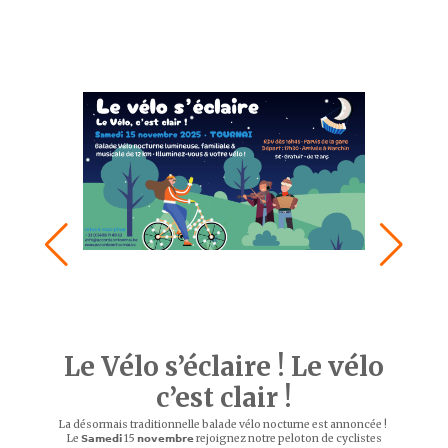
Le Vélo s’éclaire ! Le vélo
c’est clair !
La désormais traditionnelle balade vélo nocturne est annoncée !
Le 𝗦𝗮𝗺𝗲𝗱𝗶 15 𝗻𝗼𝘃𝗲𝗺𝗯𝗿𝗲 rejoignez notre peloton de cyclistes