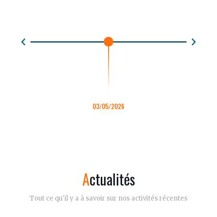
31e 
03/05/2026
Marché Des CréARTeurs
Lire La Suite
Actualités
Tout ce qu'il y a à savoir sur nos activités récentes