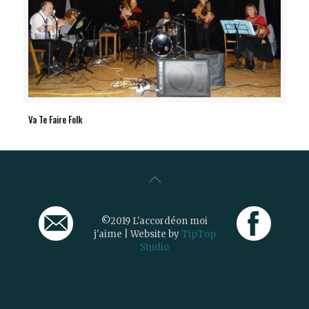
Va Te Faire Folk
©2019 L'accordéon moi
j'aime | Website by
TipTop
Studio