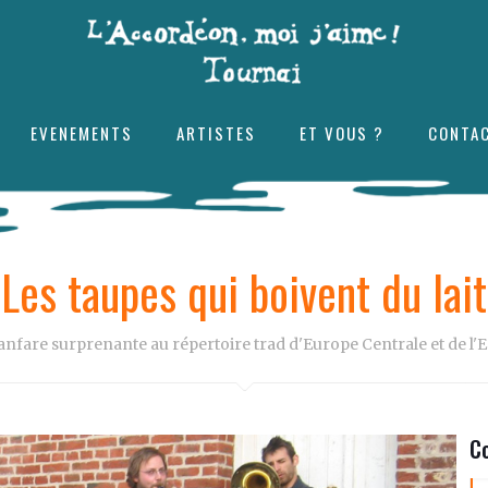
EVENEMENTS
ARTISTES
ET VOUS ?
CONTA
Les taupes qui boivent du lait
anfare surprenante au répertoire trad d'Europe Centrale et de l'E
C