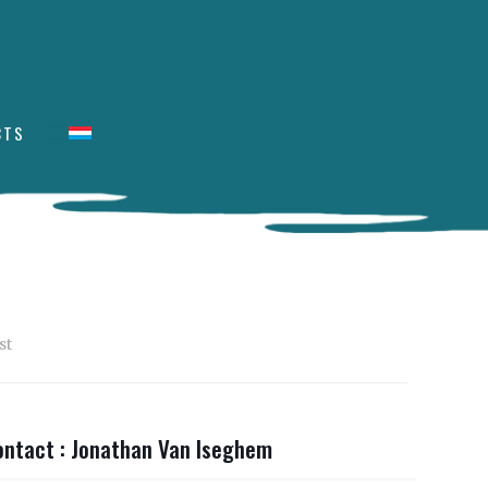
CTS
st
ontact : Jonathan Van Iseghem