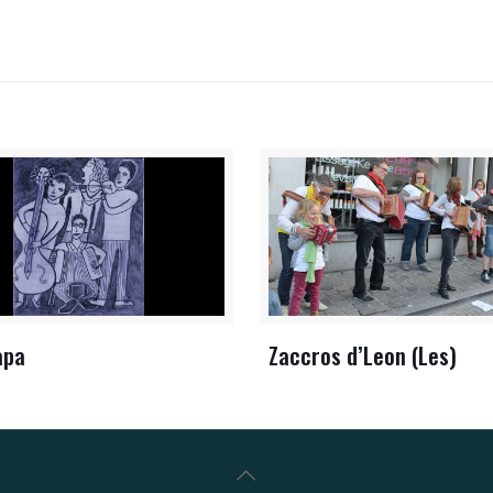
apa
Zaccros d’Leon (Les)