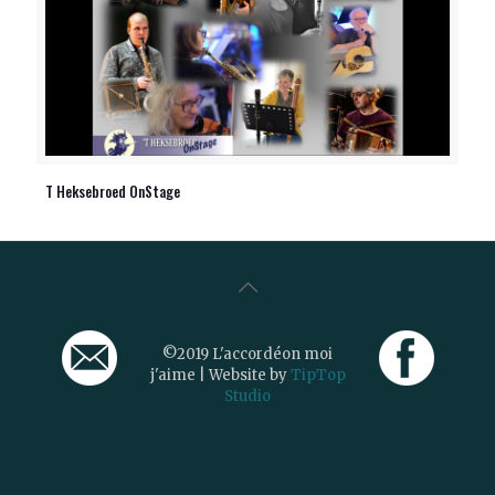
T Heksebroed OnStage
©2019 L'accordéon moi
j'aime | Website by
TipTop
Studio