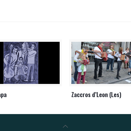
apa
Zaccros d’Leon (Les)