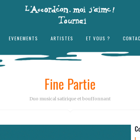
EVENEMENTS
ARTISTES
ET VOUS ?
CONTA
Fine Partie
Duo musical satirique et bouffonnant
C