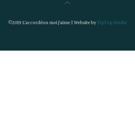
©2019 L'accordéon moi j'aime | Website by
TipTop Studio