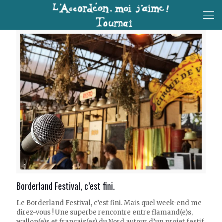
Borderland Festival, c’est fini.
Le Borderland Festival, c’est fini. Mais quel week-end me
direz-vous ! Une superbe rencontre entre flamand(e)s,
wallon(e)s et français(es) du Nord autour d’un projet festif