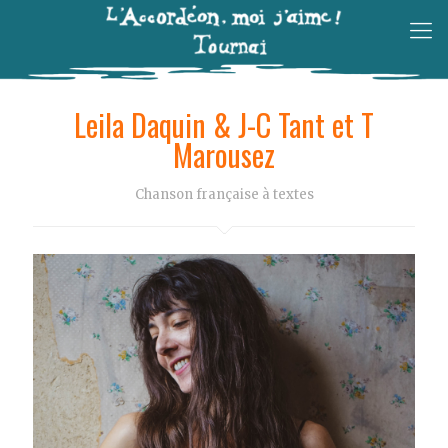
Leila Daquin & J-C Tant et T
Marousez
Chanson française à textes