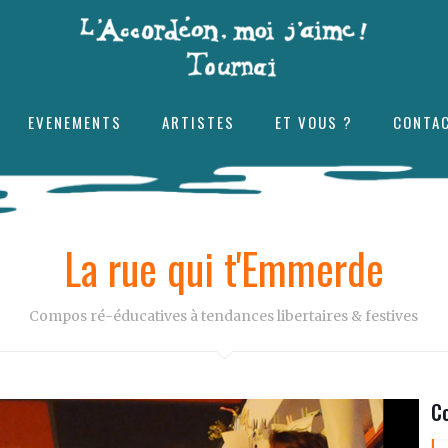
EVENEMENTS
ARTISTES
ET VOUS ?
CONTA
La rue qui t'Emmerde
Compos ré-éducatives à tendances libertaires & festives
Co