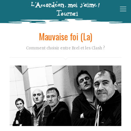
Mauvaise foi (La)
Comment choisir entre Brel et les Clash ?