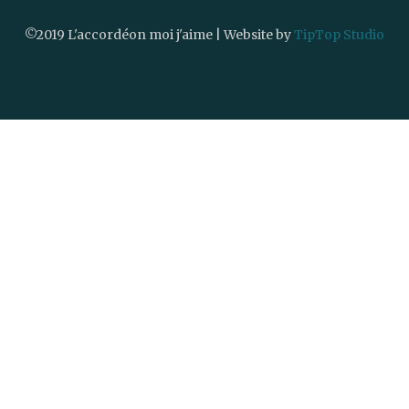
©2019 L'accordéon moi j'aime | Website by
TipTop Studio