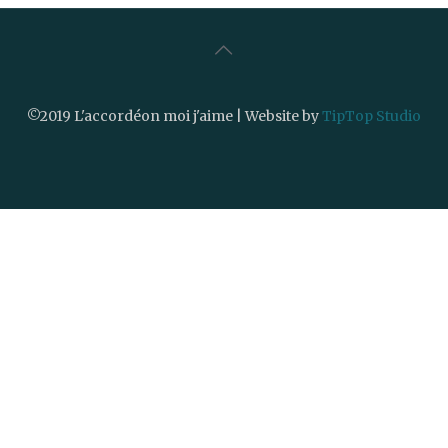
©2019 L'accordéon moi j'aime | Website by
TipTop Studio