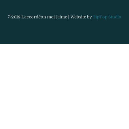
©2019 L'accordéon moi j'aime | Website by
TipTop Studio