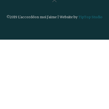
©2019 L'accordéon moi j'aime | Website by
TipTop Studio